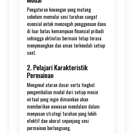
Pengaturan keuangan yang matang
sebelum memulai sesi taruhan sangat
esensial untuk mencegah penggunaan dana
di luar batas kemampuan finansial pribadi
sehingga aktivitas bermain tetap terasa
menyenangkan dan aman terkendali setiap
saat.
2. Pelajari Karakteristik
Permainan
Mengenal aturan dasar serta tingkat
pengembalian modal dari setiap mesin
virtual yang ingin dimainkan akan
memberikan wawasan mendalam dalam
menyusun strategi taruhan yang lebih
efektif dan akurat sepanjang sesi
permainan berlangsung.