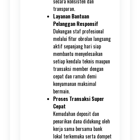
secara konsisten dan
transparan.
Layanan Bantuan
Pelanggan Responsif
Dukungan staf profesional
melalui fitur obrolan langsung
aktif sepanjang hari siap
membantu menyelesaikan
setiap kendala teknis maupun
transaksi member dengan
cepat dan ramah demi
kenyamanan maksimal
bermain.
Proses Transaksi Super
Cepat
Kemudahan deposit dan
penarikan dana didukung oleh
kerja sama bersama bank
lokal terkemuka serta dompet