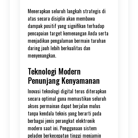
Menerapkan seluruh langkah strategis di
atas secara disiplin akan membawa
dampak positif yang signifikan terhadap
pencapaian target kemenangan Anda serta
menjadikan pengalaman bermain taruhan
daring jauh lebih berkualitas dan
menyenangkan.
Teknologi Modern
Penunjang Kenyamanan
Inovasi teknologi digital terus diterapkan
secara optimal guna memastikan seluruh
akses permainan dapat berjalan mulus
tanpa kendala teknis yang berarti pada
berbagai jenis perangkat elektronik
modern saat ini. Penggunaan sistem
peladen berkecepatan tinggi menjamin