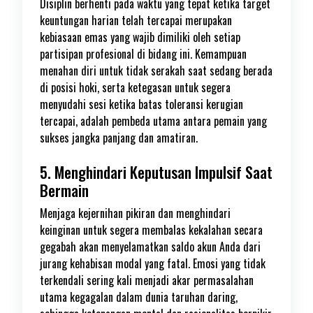
Disiplin berhenti pada waktu yang tepat ketika target
keuntungan harian telah tercapai merupakan
kebiasaan emas yang wajib dimiliki oleh setiap
partisipan profesional di bidang ini. Kemampuan
menahan diri untuk tidak serakah saat sedang berada
di posisi hoki, serta ketegasan untuk segera
menyudahi sesi ketika batas toleransi kerugian
tercapai, adalah pembeda utama antara pemain yang
sukses jangka panjang dan amatiran.
5. Menghindari Keputusan Impulsif Saat
Bermain
Menjaga kejernihan pikiran dan menghindari
keinginan untuk segera membalas kekalahan secara
gegabah akan menyelamatkan saldo akun Anda dari
jurang kehabisan modal yang fatal. Emosi yang tidak
terkendali sering kali menjadi akar permasalahan
utama kegagalan dalam dunia taruhan daring,