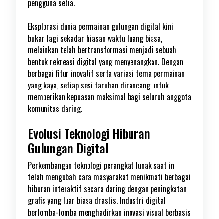
pengguna setia.
Eksplorasi dunia permainan gulungan digital kini
bukan lagi sekadar hiasan waktu luang biasa,
melainkan telah bertransformasi menjadi sebuah
bentuk rekreasi digital yang menyenangkan. Dengan
berbagai fitur inovatif serta variasi tema permainan
yang kaya, setiap sesi taruhan dirancang untuk
memberikan kepuasan maksimal bagi seluruh anggota
komunitas daring.
Evolusi Teknologi Hiburan
Gulungan Digital
Perkembangan teknologi perangkat lunak saat ini
telah mengubah cara masyarakat menikmati berbagai
hiburan interaktif secara daring dengan peningkatan
grafis yang luar biasa drastis. Industri digital
berlomba-lomba menghadirkan inovasi visual berbasis