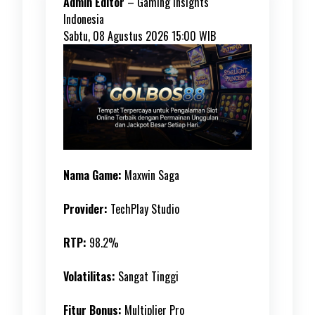
Admin Editor
–
Gaming Insights
Indonesia
Sabtu, 08 Agustus 2026 15:00 WIB
Nama Game:
Maxwin Saga
Provider:
TechPlay Studio
RTP:
98.2%
Volatilitas:
Sangat Tinggi
Fitur Bonus:
Multiplier Pro