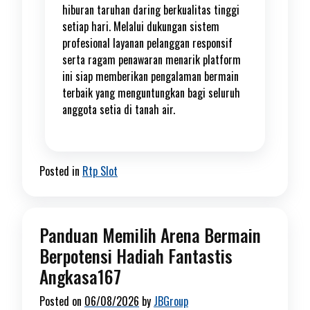
hiburan taruhan daring berkualitas tinggi
setiap hari. Melalui dukungan sistem
profesional layanan pelanggan responsif
serta ragam penawaran menarik platform
ini siap memberikan pengalaman bermain
terbaik yang menguntungkan bagi seluruh
anggota setia di tanah air.
Posted in
Rtp Slot
Panduan Memilih Arena Bermain
Berpotensi Hadiah Fantastis
Angkasa167
Posted on
06/08/2026
by
JBGroup