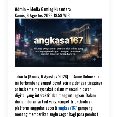
Admin
–
Media Gaming Nusantara
Kamis, 6 Agustus 2026 18:58 WIB
Jakarta (Kamis, 6 Agustus 2026) – Game Online saat
ini berkembang sangat pesat seiring dengan tingginya
antusiasme masyarakat dalam mencari hiburan
digital yang interaktif dan menguntungkan. Dalam
dunia hiburan virtual yang kompetitif, kehadiran
platform unggulan seperti
angkasa167
gampang
menang memberikan angin segar bagi para peminat