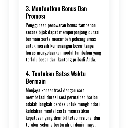
3. Manfaatkan Bonus Dan
Promosi
Penggunaan penawaran bonus tambahan
secara bijak dapat memperpanjang durasi
bermain serta menambah peluang emas
untuk meraih kemenangan besar tanpa
harus mengeluarkan modal tambahan yang
terlalu besar dari kantong pribadi Anda.
4. Tentukan Batas Waktu
Bermain
Menjaga konsentrasi dengan cara
membatasi durasi sesi permainan harian
adalah langkah cerdas untuk menghindari
kelelahan mental serta memastikan
keputusan yang diambil tetap rasional dan
terukur selama bertaruh di dunia maya.