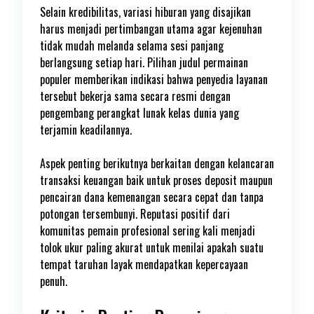
Selain kredibilitas, variasi hiburan yang disajikan
harus menjadi pertimbangan utama agar kejenuhan
tidak mudah melanda selama sesi panjang
berlangsung setiap hari. Pilihan judul permainan
populer memberikan indikasi bahwa penyedia layanan
tersebut bekerja sama secara resmi dengan
pengembang perangkat lunak kelas dunia yang
terjamin keadilannya.
Aspek penting berikutnya berkaitan dengan kelancaran
transaksi keuangan baik untuk proses deposit maupun
pencairan dana kemenangan secara cepat dan tanpa
potongan tersembunyi. Reputasi positif dari
komunitas pemain profesional sering kali menjadi
tolok ukur paling akurat untuk menilai apakah suatu
tempat taruhan layak mendapatkan kepercayaan
penuh.