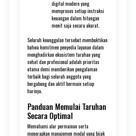
digital modern yang
memproses setiap instruksi
keuangan dalam hitungan
menit saja secara akurat.
Seluruh keunggulan tersebut membuktikan
bahwa komitmen penyedia layanan dalam
menghadirkan ekosistem taruhan yang
sehat dan profesional adalah prioritas
utama demi memberikan pengalaman
terbaik bagi seluruh anggota yang
bergabung dan aktif bermain setiap
harinya.
Panduan Memulai Taruhan
Secara Optimal
Memahami alur permainan serta
menerapkan manajemen modal yang bijak