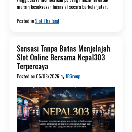
meraih kesuksesan finansial secara berkelanjutan.
Posted in
Slot Thailand
Sensasi Tanpa Batas Menjelajah
Slot Online Bersama Nepal303
Terpercaya
Posted on
05/08/2026
by
JBGroup