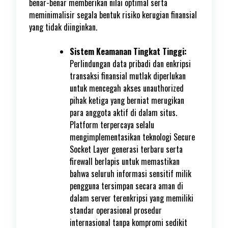
benar-benar memberikan nilai optimal serta
meminimalisir segala bentuk risiko kerugian finansial
yang tidak diinginkan.
Sistem Keamanan Tingkat Tinggi:
Perlindungan data pribadi dan enkripsi
transaksi finansial mutlak diperlukan
untuk mencegah akses unauthorized
pihak ketiga yang berniat merugikan
para anggota aktif di dalam situs.
Platform terpercaya selalu
mengimplementasikan teknologi Secure
Socket Layer generasi terbaru serta
firewall berlapis untuk memastikan
bahwa seluruh informasi sensitif milik
pengguna tersimpan secara aman di
dalam server terenkripsi yang memiliki
standar operasional prosedur
internasional tanpa kompromi sedikit